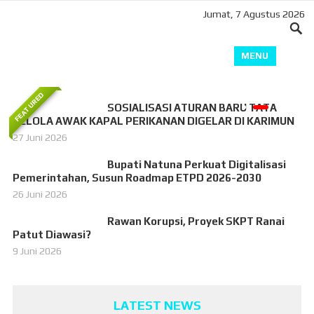
Jumat, 7 Agustus 2026
6 Juli 2026
Rugikan Negara, Aset Dinas Kesehatan
MENU
Karimun Raib?
FEATURED
SOSIALISASI ATURAN BARU TATA
KELOLA AWAK KAPAL PERIKANAN DIGELAR DI KARIMUN
27 Juni 2026
Bupati Natuna Perkuat Digitalisasi
Pemerintahan, Susun Roadmap ETPD 2026-2030
26 Juni 2026
Rawan Korupsi, Proyek SKPT Ranai
Patut Diawasi?
9 Juni 2026
LATEST NEWS