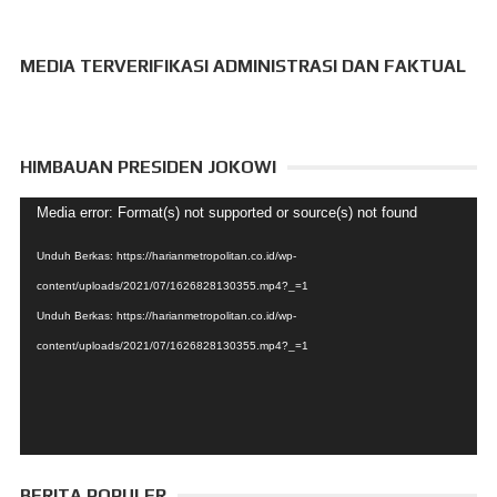
MEDIA TERVERIFIKASI ADMINISTRASI DAN FAKTUAL
HIMBAUAN PRESIDEN JOKOWI
Pemutar
Media error: Format(s) not supported or source(s) not found
Video
Unduh Berkas: https://harianmetropolitan.co.id/wp-
content/uploads/2021/07/1626828130355.mp4?_=1
Unduh Berkas: https://harianmetropolitan.co.id/wp-
content/uploads/2021/07/1626828130355.mp4?_=1
BERITA POPULER