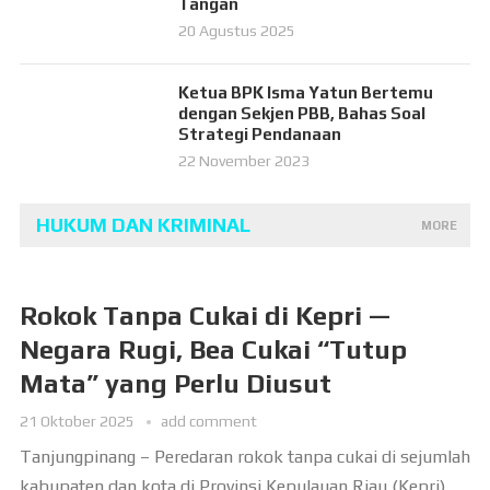
Tangan
20 Agustus 2025
Ketua BPK Isma Yatun Bertemu
dengan Sekjen PBB, Bahas Soal
Strategi Pendanaan
22 November 2023
HUKUM DAN KRIMINAL
MORE
Rokok Tanpa Cukai di Kepri —
Negara Rugi, Bea Cukai “Tutup
Mata” yang Perlu Diusut
21 Oktober 2025
add comment
Tanjungpinang – Peredaran rokok tanpa cukai di sejumlah
kabupaten dan kota di Provinsi Kepulauan Riau (Kepri)