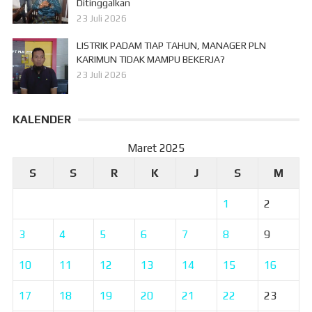
Ditinggalkan
23 Juli 2026
LISTRIK PADAM TIAP TAHUN, MANAGER PLN
KARIMUN TIDAK MAMPU BEKERJA?
23 Juli 2026
KALENDER
Maret 2025
S
S
R
K
J
S
M
1
2
3
4
5
6
7
8
9
10
11
12
13
14
15
16
17
18
19
20
21
22
23