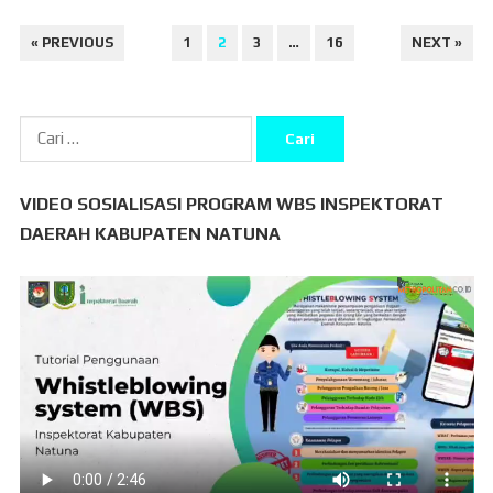
PAGINASI
« PREVIOUS
1
2
3
…
16
NEXT »
POS
Cari
untuk:
VIDEO SOSIALISASI PROGRAM WBS INSPEKTORAT
DAERAH KABUPATEN NATUNA