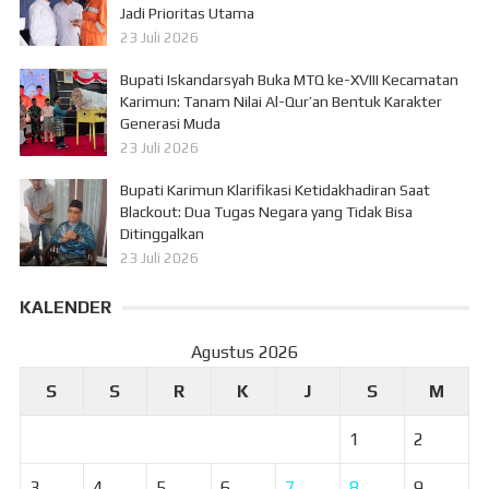
Jadi Prioritas Utama
23 Juli 2026
Bupati Iskandarsyah Buka MTQ ke-XVIII Kecamatan
Karimun: Tanam Nilai Al-Qur’an Bentuk Karakter
Generasi Muda
23 Juli 2026
Bupati Karimun Klarifikasi Ketidakhadiran Saat
Blackout: Dua Tugas Negara yang Tidak Bisa
Ditinggalkan
23 Juli 2026
KALENDER
Agustus 2026
S
S
R
K
J
S
M
1
2
3
4
5
6
7
8
9