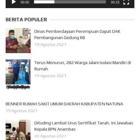
00:00
00:15
BERITA POPULER
Dinas Pemberdayaan Perempuan Dapat DAK
Pembangunan Gedung KB
19 Agustus 2021
Terus Menurun, 282 Warga Jalani Isolasi Mandiri di
Rumah
19 Agustus 2021
Ket foto: Nasi kotak yang akan disalurkan ke warga yang sedang melakukan isolasi mandiri. Foto doc.
BENNER RUMAH SAKIT UMUM DAERAH KABUPATEN NATUNA
19 Agustus 2021
Dituding Lambat Urus Sertifikat Tanah, Ini Jawaban
Kepala BPN Anambas
20 Agustus 2021