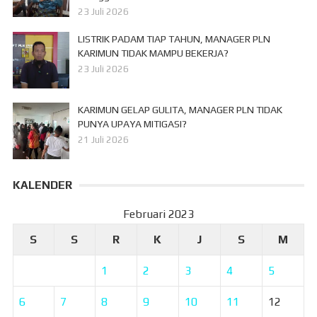
23 Juli 2026
LISTRIK PADAM TIAP TAHUN, MANAGER PLN
KARIMUN TIDAK MAMPU BEKERJA?
23 Juli 2026
KARIMUN GELAP GULITA, MANAGER PLN TIDAK
PUNYA UPAYA MITIGASI?
21 Juli 2026
KALENDER
Februari 2023
S
S
R
K
J
S
M
1
2
3
4
5
6
7
8
9
10
11
12