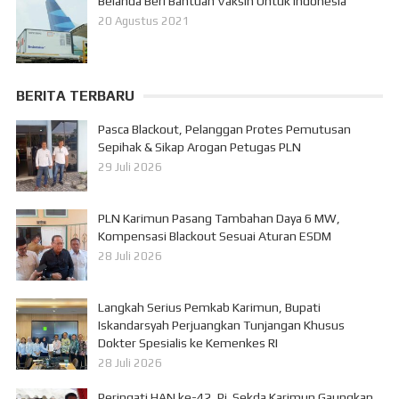
Belanda Beri Bantuan Vaksin Untuk Indonesia
20 Agustus 2021
BERITA TERBARU
Pasca Blackout, Pelanggan Protes Pemutusan
Sepihak & Sikap Arogan Petugas PLN
29 Juli 2026
PLN Karimun Pasang Tambahan Daya 6 MW,
Kompensasi Blackout Sesuai Aturan ESDM
28 Juli 2026
Langkah Serius Pemkab Karimun, Bupati
Iskandarsyah Perjuangkan Tunjangan Khusus
Dokter Spesialis ke Kemenkes RI
28 Juli 2026
Peringati HAN ke-42, Pj. Sekda Karimun Gaungkan