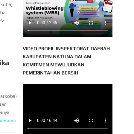
rkoba)
ibat
 22
VIDEO PROFIL INSPEKTORAT DAERAH
KABUPATEN NATUNA DALAM
ika
KOMITMEN MEWUJUDKAN
PEMERINTAHAN BERSIH
narkoba)
ran
danya
D MORE »