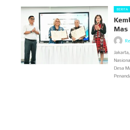
BERITA
Kemb
Mas 
Re
Jakarta
Nasiona
Desa Ma
Penanda