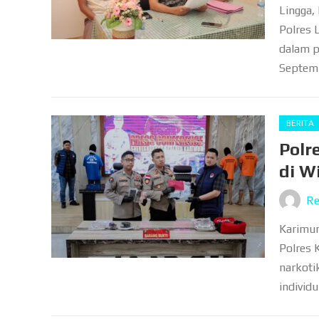
Lingga,
Polres 
dalam p
Septemb
BERITA
Polr
di W
Re
Karimun
Polres 
narkoti
individu