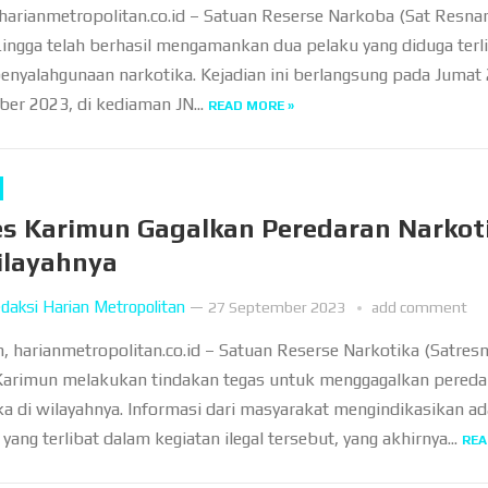
 harianmetropolitan.co.id – Satuan Reserse Narkoba (Sat Resna
Lingga telah berhasil mengamankan dua pelaku yang diduga terl
enyalahgunaan narkotika. Kejadian ini berlangsung pada Jumat
er 2023, di kediaman JN...
READ MORE »
es Karimun Gagalkan Peredaran Narkot
ilayahnya
daksi Harian Metropolitan
—
27 September 2023
add comment
, harianmetropolitan.co.id – Satuan Reserse Narkotika (Satres
Karimun melakukan tindakan tegas untuk menggagalkan pereda
ka di wilayahnya. Informasi dari masyarakat mengindikasikan a
 yang terlibat dalam kegiatan ilegal tersebut, yang akhirnya...
REA