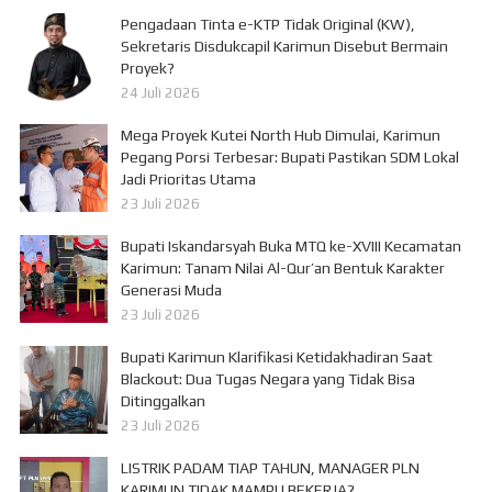
Pengadaan Tinta e-KTP Tidak Original (KW),
Sekretaris Disdukcapil Karimun Disebut Bermain
Proyek?
24 Juli 2026
Mega Proyek Kutei North Hub Dimulai, Karimun
Pegang Porsi Terbesar: Bupati Pastikan SDM Lokal
Jadi Prioritas Utama
23 Juli 2026
Bupati Iskandarsyah Buka MTQ ke-XVIII Kecamatan
Karimun: Tanam Nilai Al-Qur’an Bentuk Karakter
Generasi Muda
23 Juli 2026
Bupati Karimun Klarifikasi Ketidakhadiran Saat
Blackout: Dua Tugas Negara yang Tidak Bisa
Ditinggalkan
23 Juli 2026
LISTRIK PADAM TIAP TAHUN, MANAGER PLN
KARIMUN TIDAK MAMPU BEKERJA?