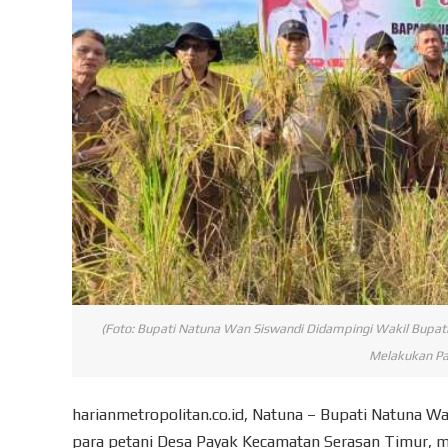
(Foto: Bupati Natuna Wan Siswandi Didampingi Wakil Bupat
Melakukan Pa
harianmetropolitan.co.id, Natuna – Bupati Natuna 
para petani Desa Payak Kecamatan Serasan Timur, m