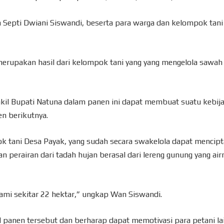
a Septi Dwiani Siswandi, beserta para warga dan kelompok tani
erupakan hasil dari kelompok tani yang yang mengelola sawah
akil Bupati Natuna dalam panen ini dapat membuat suatu kebij
n berikutnya.
 tani Desa Payak, yang sudah secara swakelola dapat mencip
 perairan dari tadah hujan berasal dari lereng gunung yang air
nami sekitar 22 hektar,” ungkap Wan Siswandi.
il panen tersebut dan berharap dapat memotivasi para petani la