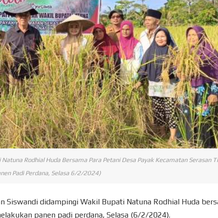
i Natuna Rodhial Huda Bersama Para Petani Desa Payak Kecamatan Serasan T
nen Padi Perdana, Selasa 6/2/2024)
Wan Siswandi didampingi Wakil Bupati Natuna Rodhial Huda ber
elakukan panen padi perdana, Selasa (6/2/2024).