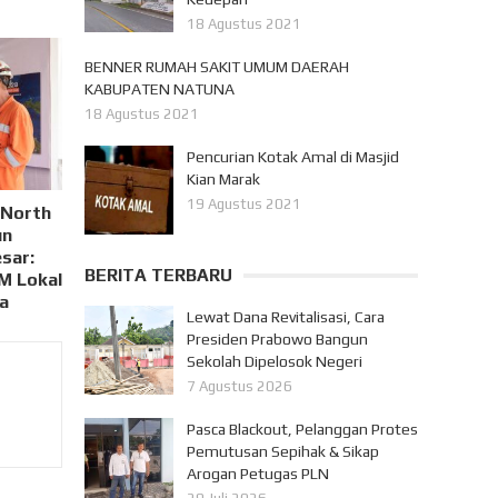
18 Agustus 2021
BENNER RUMAH SAKIT UMUM DAERAH
KABUPATEN NATUNA
18 Agustus 2021
Pencurian Kotak Amal di Masjid
Kian Marak
19 Agustus 2021
 North
un
sar:
BERITA TERBARU
M Lokal
ma
Lewat Dana Revitalisasi, Cara
Presiden Prabowo Bangun
Sekolah Dipelosok Negeri
7 Agustus 2026
Pasca Blackout, Pelanggan Protes
Pemutusan Sepihak & Sikap
Arogan Petugas PLN