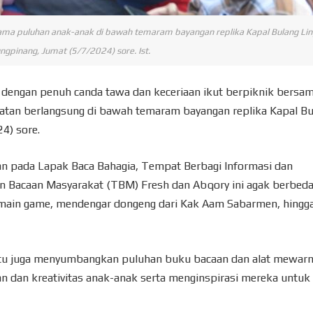
rsama puluhan anak-anak di bawah temaram bayangan replika Kapal Bulang Ling
ngpinang, Jumat (5/7/2024) sore. Ist.
k dengan penuh canda tawa dan keceriaan ikut berpiknik bersa
giatan berlangsung di bawah temaram bayangan replika Kapal B
4) sore.
an pada Lapak Baca Bahagia, Tempat Berbagi Informasi dan
n Bacaan Masyarakat (TBM) Fresh dan Abqory ini agak berbeda
, main game, mendengar dongeng dari Kak Aam Sabarmen, hingg
itu juga menyumbangkan puluhan buku bacaan dan alat mewarna
n dan kreativitas anak-anak serta menginspirasi mereka untuk