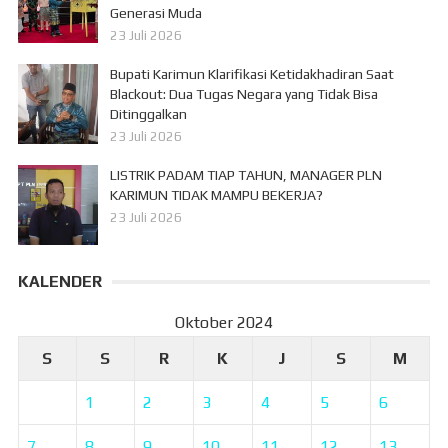
Generasi Muda
23 Juli 2026
Bupati Karimun Klarifikasi Ketidakhadiran Saat
Blackout: Dua Tugas Negara yang Tidak Bisa
Ditinggalkan
23 Juli 2026
LISTRIK PADAM TIAP TAHUN, MANAGER PLN
KARIMUN TIDAK MAMPU BEKERJA?
23 Juli 2026
KALENDER
Oktober 2024
S
S
R
K
J
S
M
1
2
3
4
5
6
7
8
9
10
11
12
13