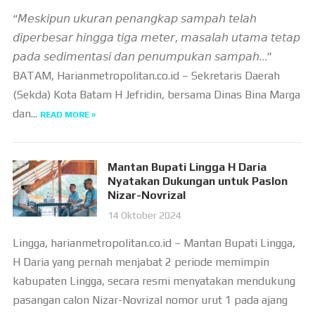
“𝘔𝘦𝘴𝘬𝘪𝘱𝘶𝘯 𝘶𝘬𝘶𝘳𝘢𝘯 𝘱𝘦𝘯𝘢𝘯𝘨𝘬𝘢𝘱 𝘴𝘢𝘮𝘱𝘢𝘩 𝘵𝘦𝘭𝘢𝘩
𝘥𝘪𝘱𝘦𝘳𝘣𝘦𝘴𝘢𝘳 𝘩𝘪𝘯𝘨𝘨𝘢 𝘵𝘪𝘨𝘢 𝘮𝘦𝘵𝘦𝘳, 𝘮𝘢𝘴𝘢𝘭𝘢𝘩 𝘶𝘵𝘢𝘮𝘢 𝘵𝘦𝘵𝘢𝘱
𝘱𝘢𝘥𝘢 𝘴𝘦𝘥𝘪𝘮𝘦𝘯𝘵𝘢𝘴𝘪 𝘥𝘢𝘯 𝘱𝘦𝘯𝘶𝘮𝘱𝘶𝘬𝘢𝘯 𝘴𝘢𝘮𝘱𝘢𝘩…”
BATAM, Harianmetropolitan.co.id – Sekretaris Daerah
(Sekda) Kota Batam H Jefridin, bersama Dinas Bina Marga
dan...
READ MORE »
Mantan Bupati Lingga H Daria
Nyatakan Dukungan untuk Paslon
Nizar-Novrizal
14 Oktober 2024
Lingga, harianmetropolitan.co.id – Mantan Bupati Lingga,
H Daria yang pernah menjabat 2 periode memimpin
kabupaten Lingga, secara resmi menyatakan mendukung
pasangan calon Nizar-Novrizal nomor urut 1 pada ajang