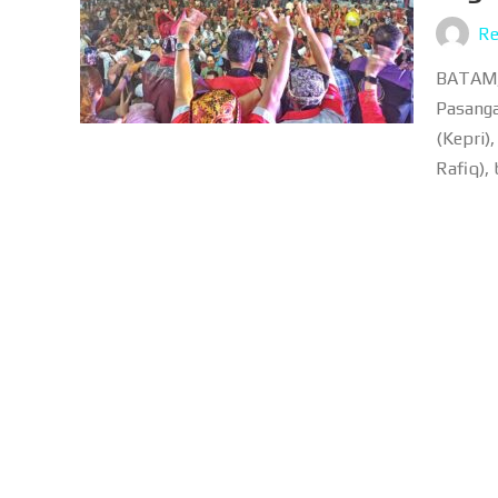
Re
BATAM, 
Pasanga
(Kepri)
Rafiq), 