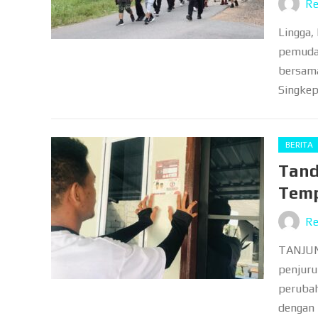
Re
Lingga,
pemuda 
bersama
Singkep
BERITA
Tand
Temp
Re
TANJUNG
penjuru
perubah
dengan 