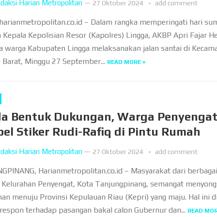
daksi Harian Metropolitan
—
27 Oktober 2024
add comment
 harianmetropolitan.co.id – Dalam rangka memperingati hari s
Kepala Kepolisian Resor (Kapolres) Lingga, AKBP Apri Fajar 
 warga Kabupaten Lingga melaksanakan jalan santai di Kecam
 Barat, Minggu 27 September...
READ MORE »
a Bentuk Dukungan, Warga Penyenga
el Stiker Rudi-Rafiq di Pintu Rumah
daksi Harian Metropolitan
—
27 Oktober 2024
add comment
PINANG, Harianmetropolitan.co.id – Masyarakat dari berbaga
 Kelurahan Penyengat, Kota Tanjungpinang, semangat menyon
an menuju Provinsi Kepulauan Riau (Kepri) yang maju. Hal ini d
respon terhadap pasangan bakal calon Gubernur dan...
READ MOR