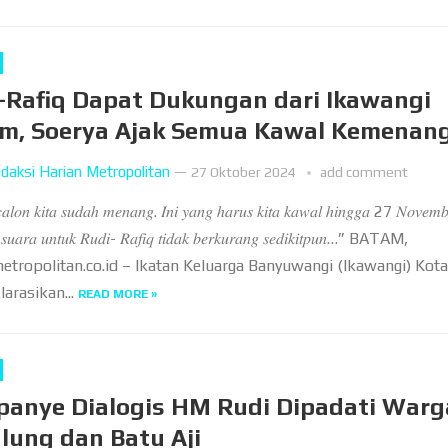
-Rafiq Dapat Dukungan dari Ikawangi
m, Soerya Ajak Semua Kawal Kemenan
daksi Harian Metropolitan
—
27 Oktober 2024
add comment
𝑐𝑎𝑙𝑜𝑛 𝑘𝑖𝑡𝑎 𝑠𝑢𝑑𝑎ℎ 𝑚𝑒𝑛𝑎𝑛𝑔. 𝐼𝑛𝑖 𝑦𝑎𝑛𝑔 ℎ𝑎𝑟𝑢𝑠 𝑘𝑖𝑡𝑎 𝑘𝑎𝑤𝑎𝑙 ℎ𝑖𝑛𝑔𝑔𝑎 27 𝑁𝑜𝑣𝑒𝑚𝑏
𝑛 𝑠𝑢𝑎𝑟𝑎 𝑢𝑛𝑡𝑢𝑘 𝑅𝑢𝑑𝑖- 𝑅𝑎𝑓𝑖𝑞 𝑡𝑖𝑑𝑎𝑘 𝑏𝑒𝑟𝑘𝑢𝑟𝑎𝑛𝑔 𝑠𝑒𝑑𝑖𝑘𝑖𝑡𝑝𝑢𝑛…” BATAM,
etropolitan.co.id – Ikatan Keluarga Banyuwangi (Ikawangi) Kot
arasikan...
READ MORE »
anye Dialogis HM Rudi Dipadati Warg
lung dan Batu Aji