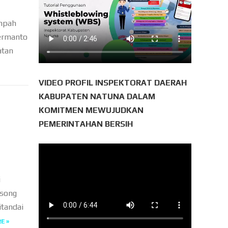
umpah
Hermanto
atan
VIDEO PROFIL INSPEKTORAT DAERAH
KABUPATEN NATUNA DALAM
KOMITMEN MEWUJUDKAN
t
PEMERINTAHAN BERSIH
i
gsong
itandai
E »