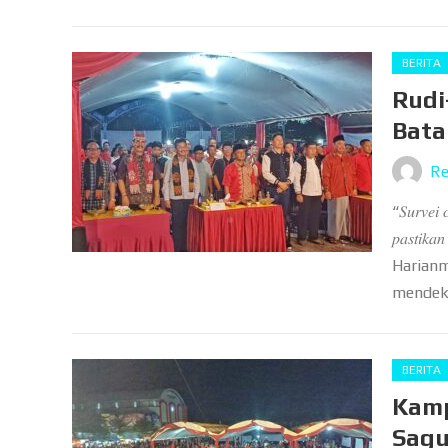
BERITA
Rudi
Bata
Re
“𝑆𝑢𝑟𝑣𝑒𝑖 
𝑝𝑎𝑠𝑡𝑖𝑘𝑎
Harianm
mendekl
BERITA
Kamp
Sagu