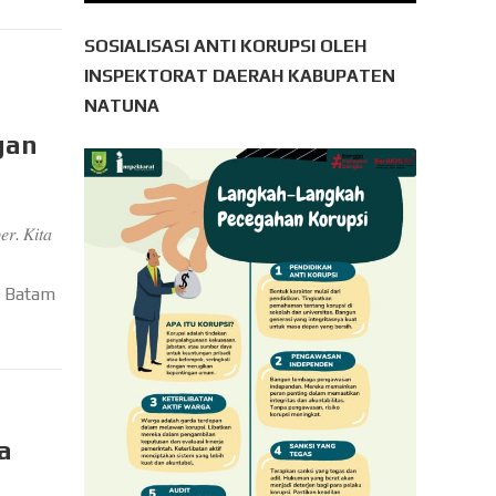
SOSIALISASI ANTI KORUPSI OLEH
INSPEKTORAT DAERAH KABUPATEN
NATUNA
gan
𝑟. 𝐾𝑖𝑡𝑎
a Batam
a