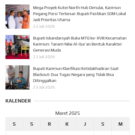
Mega Proyek Kutei North Hub Dimulai, Karimun
Pegang Porsi Terbesar: Bupati Pastikan SDM Lokal
Jadi Prioritas Utama
23 Juli 2026
Bupati Iskandarsyah Buka MTQ ke-XVIII Kecamatan
Karimun: Tanam Nilai Al-Qur’an Bentuk Karakter
Generasi Muda
23 Juli 2026
Bupati Karimun Klarifikasi Ketidakhadiran Saat
Blackout: Dua Tugas Negara yang Tidak Bisa
Ditinggalkan
23 Juli 2026
KALENDER
Maret 2025
S
S
R
K
J
S
M