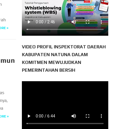
n
rah
ORE »
VIDEO PROFIL INSPEKTORAT DAERAH
KABUPATEN NATUNA DALAM
rimun
KOMITMEN MEWUJUDKAN
PEMERINTAHAN BERSIH
as
nya,
ya
ORE »