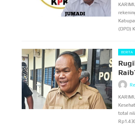
KARIMUN
rekeni
Kabupat
(DPD) K
BERITA
Rugi
Raib
Re
KARIMUN
Kesehat
total n
Rp1.430