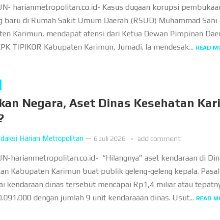
- harianmetropolitan.co.id- Kasus dugaan korupsi pembukaa
ng baru di Rumah Sakit Umum Daerah (RSUD) Muhammad Sani
en Karimun, mendapat atensi dari Ketua Dewan Pimpinan Dae
PK TIPIKOR Kabupaten Karimun, Jumadi. Ia mendesak...
READ M
kan Negara, Aset Dinas Kesehatan Ka
?
daksi Harian Metropolitan
—
6 Juli 2026
add comment
-harianmetropolitan.co.id- “Hilangnya” aset kendaraan di Din
an Kabupaten Karimun buat publik geleng-geleng kepala. Pasal
ilai kendaraan dinas tersebut mencapai Rp1,4 miliar atau tepatn
.091.000 dengan jumlah 9 unit kendaraaan dinas. Usut...
READ M