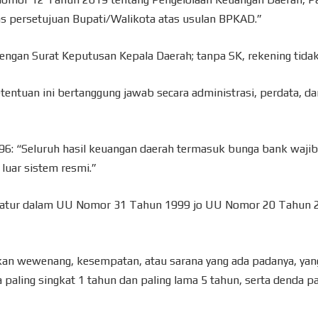
tas persetujuan Bupati/Walikota atas usulan BPKAD.”
engan Surat Keputusan Kepala Daerah; tanpa SK, rekening tidak
etentuan ini bertanggung jawab secara administrasi, perdata, da
96: “Seluruh hasil keuangan daerah termasuk bunga bank wajib
 luar sistem resmi.”
 diatur dalam UU Nomor 31 Tahun 1999 jo UU Nomor 20 Tahun 
kan wewenang, kesempatan, atau sarana yang ada padanya, yan
paling singkat 1 tahun dan paling lama 5 tahun, serta denda pa