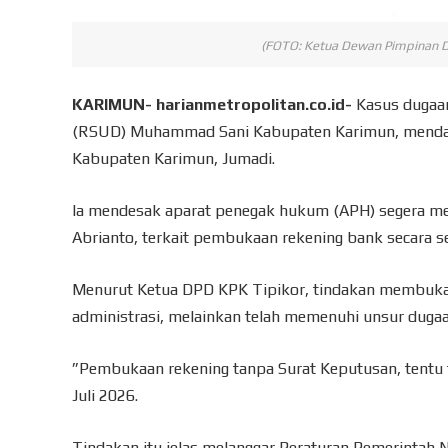
(FOTO: Ketua Dewan Pimpinan D
KARIMUN- harianmetropolitan.co.id-
Kasus dugaa
(RSUD) Muhammad Sani Kabupaten Karimun, mendap
Kabupaten Karimun, Jumadi.
Ia mendesak aparat penegak hukum (APH) segera m
Abrianto, terkait pembukaan rekening bank secara
Menurut Ketua DPD KPK Tipikor, tindakan membuka 
administrasi, melainkan telah memenuhi unsur duga
”Pembukaan rekening tanpa Surat Keputusan, tentu 
Juli 2026.
Tindakan itu jelas melanggar Peraturan Pemerintah