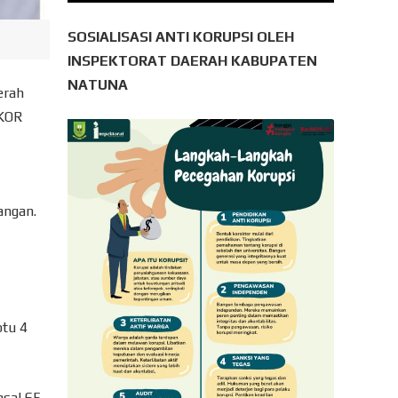
SOSIALISASI ANTI KORUPSI OLEH
INSPEKTORAT DAERAH KABUPATEN
NATUNA
erah
IKOR
angan.
btu 4
asal 65