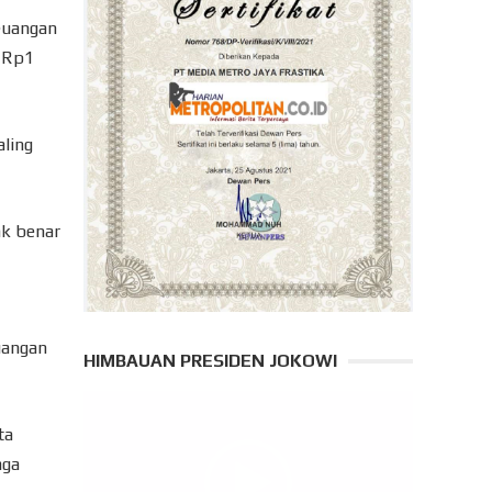
keuangan
k Rp1
aling
ak benar
uangan
HIMBAUAN PRESIDEN JOKOWI
Pemutar
ta
Video
aga