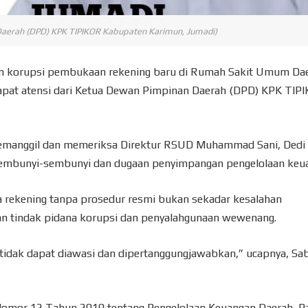
aerah (DPD) KPK TIPIKOR Kabupaten Karimun, Jumadi)
n korupsi pembukaan rekening baru di Rumah Sakit Umum Da
at atensi dari Ketua Dewan Pimpinan Daerah (DPD) KPK TIP
emanggil dan memeriksa Direktur RSUD Muhammad Sani, Dedi
 sembunyi-sembunyi dan dugaan penyimpangan pengelolaan keu
rekening tanpa prosedur resmi bukan sekadar kesalahan
an tindak pidana korupsi dan penyalahgunaan wewenang.
tidak dapat diawasi dan dipertanggungjawabkan,” ucapnya, Sa
 Nomor 12 Tahun 2019 tentang Pengelolaan Keuangan Daerah, P