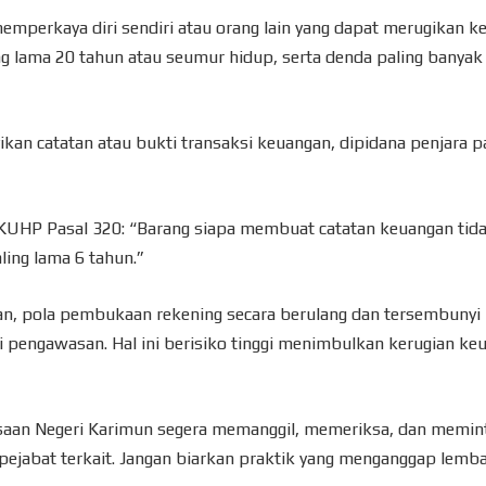
emperkaya diri sendiri atau orang lain yang dapat merugikan 
ling lama 20 tahun atau seumur hidup, serta denda paling banya
an catatan atau bukti transaksi keuangan, dipidana penjara p
KUHP Pasal 320: “Barang siapa membuat catatan keuangan tid
ling lama 6 tahun.”
n, pola pembukaan rekening secara berulang dan tersembunyi
pengawasan. Hal ini berisiko tinggi menimbulkan kerugian ke
saan Negeri Karimun segera memanggil, memeriksa, dan memin
jabat terkait. Jangan biarkan praktik yang menganggap lemb