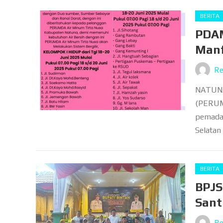
BERITA
PDAM
Manf
Re
NATUNA,
(PERUM
pemadam
Selatan 
BERITA
BPJS
Sant
Re