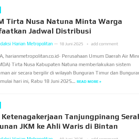
 Tirta Nusa Natuna Minta Warga
aatkan Jadwal Distribusi
daksi Harian Metropolitan
—
18 Juni 2025
add comment
 harianmetropolitan.co.id- Perusahaan Umum Daerah Air Mi
DA) Tirta Nusa Kabupaten Natuna memberlakukan sistem
an air secara bergilir di wilayah Bunguran Timur dan Bungura
mulai hari ini, Rabu 18 Juni 2025....
READ MORE »
 Ketenagakerjaan Tanjungpinang Sera
unan JKM ke Ahli Waris di Bintan
daksi Harian Metropolitan
—