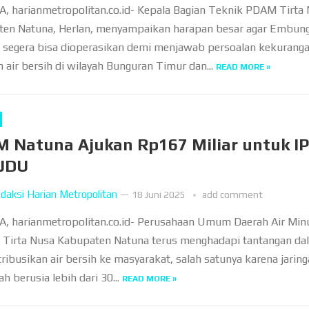
 harianmetropolitan.co.id- Kepala Bagian Teknik PDAM Tirta
en Natuna, Herlan, menyampaikan harapan besar agar Embun
 segera bisa dioperasikan demi menjawab persoalan kekurang
 air bersih di wilayah Bunguran Timur dan...
READ MORE »
 Natuna Ajukan Rp167 Miliar untuk I
JDU
daksi Harian Metropolitan
—
18 Juni 2025
add comment
 harianmetropolitan.co.id- Perusahaan Umum Daerah Air Mi
Tirta Nusa Kabupaten Natuna terus menghadapi tantangan da
ribusikan air bersih ke masyarakat, salah satunya karena jarin
ah berusia lebih dari 30...
READ MORE »