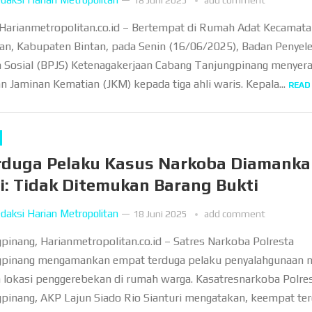
18 Juni 2025
add comment
 Harianmetropolitan.co.id – Bertempat di Rumah Adat Kecamat
n, Kabupaten Bintan, pada Senin (16/06/2025), Badan Penyel
 Sosial (BPJS) Ketenagakerjaan Cabang Tanjungpinang menyer
n Jaminan Kematian (JKM) kepada tiga ahli waris. Kepala...
READ
rduga Pelaku Kasus Narkoba Diamanka
si: Tidak Ditemukan Barang Bukti
daksi Harian Metropolitan
—
18 Juni 2025
add comment
pinang, Harianmetropolitan.co.id – Satres Narkoba Polresta
pinang mengamankan empat terduga pelaku penyalahgunaan n
a lokasi penggerebekan di rumah warga. Kasatresnarkoba Polre
pinang, AKP Lajun Siado Rio Sianturi mengatakan, keempat te