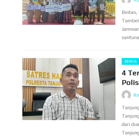
Bintan,
Tambela
Jaminan
santuna
BERITA
4 Te
Poli
Re
Tanjung
Tanjung
dari du
Tanjung