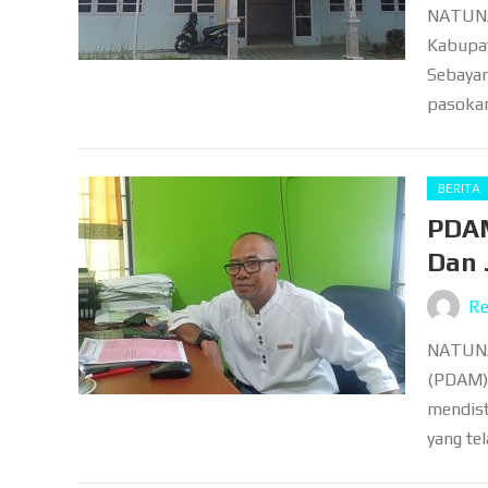
NATUNA,
Kabupat
Sebayar
pasokan
BERITA
PDAM
Dan 
Re
NATUNA,
(PDAM) 
mendist
yang tel