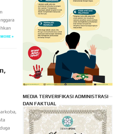
an
enggara
ahkan
 MORE »
n,
MEDIA TERVERIFIKASI ADMINISTRASI
DAN FAKTUAL
arkoba,
sta
rduga