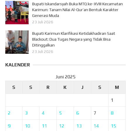
Bupati Iskandarsyah Buka MTQ ke-XVIII Kecamatan
Karimun: Tanam Nilai Al-Qur’an Bentuk Karakter
Generasi Muda
23 Juli 2026
Bupati Karimun Klarifikasi Ketidakhadiran Saat
Blackout: Dua Tugas Negara yang Tidak Bisa
Ditinggalkan
23 Juli 2026
KALENDER
Juni 2025
S
S
R
K
J
S
M
1
2
3
4
5
6
7
8
9
10
11
12
13
14
15