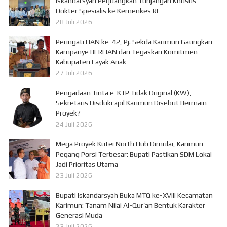
Iskandarsyah Perjuangkan Tunjangan Khusus
Dokter Spesialis ke Kemenkes RI
28 Juli 2026
Peringati HAN ke-42, Pj. Sekda Karimun Gaungkan
Kampanye BERLIAN dan Tegaskan Komitmen
Kabupaten Layak Anak
27 Juli 2026
Pengadaan Tinta e-KTP Tidak Original (KW),
Sekretaris Disdukcapil Karimun Disebut Bermain
Proyek?
24 Juli 2026
Mega Proyek Kutei North Hub Dimulai, Karimun
Pegang Porsi Terbesar: Bupati Pastikan SDM Lokal
Jadi Prioritas Utama
23 Juli 2026
Bupati Iskandarsyah Buka MTQ ke-XVIII Kecamatan
Karimun: Tanam Nilai Al-Qur’an Bentuk Karakter
Generasi Muda
23 Juli 2026