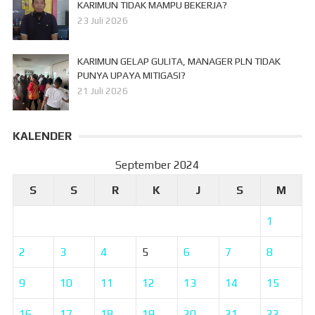
KARIMUN TIDAK MAMPU BEKERJA?
23 Juli 2026
KARIMUN GELAP GULITA, MANAGER PLN TIDAK
PUNYA UPAYA MITIGASI?
21 Juli 2026
KALENDER
September 2024
S
S
R
K
J
S
M
1
2
3
4
5
6
7
8
9
10
11
12
13
14
15
16
17
18
19
20
21
22