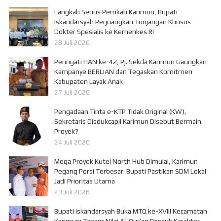
Langkah Serius Pemkab Karimun, Bupati
Iskandarsyah Perjuangkan Tunjangan Khusus
Dokter Spesialis ke Kemenkes RI
28 Juli 2026
Peringati HAN ke-42, Pj. Sekda Karimun Gaungkan
Kampanye BERLIAN dan Tegaskan Komitmen
Kabupaten Layak Anak
27 Juli 2026
Pengadaan Tinta e-KTP Tidak Original (KW),
Sekretaris Disdukcapil Karimun Disebut Bermain
Proyek?
24 Juli 2026
Mega Proyek Kutei North Hub Dimulai, Karimun
Pegang Porsi Terbesar: Bupati Pastikan SDM Lokal
Jadi Prioritas Utama
23 Juli 2026
Bupati Iskandarsyah Buka MTQ ke-XVIII Kecamatan
Karimun: Tanam Nilai Al-Qur’an Bentuk Karakter