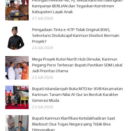
Peringati HAN ke-42, Pj. Sekda Karimun Gaungkan
Kampanye BERLIAN dan Tegaskan Komitmen
Kabupaten Layak Anak
27 Juli 2026
Pengadaan Tinta e-KTP Tidak Original (KW),
Sekretaris Disdukcapil Karimun Disebut Bermain
Proyek?
24 Juli 2026
Mega Proyek Kutei North Hub Dimulai, Karimun
Pegang Porsi Terbesar: Bupati Pastikan SDM Lokal
Jadi Prioritas Utama
23 Juli 2026
Bupati Iskandarsyah Buka MTQ ke-XVIII Kecamatan
Karimun: Tanam Nilai Al-Qur’an Bentuk Karakter
Generasi Muda
23 Juli 2026
Bupati Karimun Klarifikasi Ketidakhadiran Saat
Blackout: Dua Tugas Negara yang Tidak Bisa
Ditinggalkan