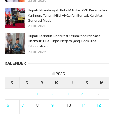
23 Juli 2026
Bupati Iskandarsyah Buka MTQ ke-XVIII Kecamatan
Karimun: Tanam Nilai Al-Qur’an Bentuk Karakter
Generasi Muda
23 Juli 2026
Bupati Karimun Klarifikasi Ketidakhadiran Saat
Blackout: Dua Tugas Negara yang Tidak Bisa
Ditinggalkan
23 Juli 2026
KALENDER
Juli 2026
S
S
R
K
J
S
M
1
2
3
4
5
6
7
8
9
10
11
12